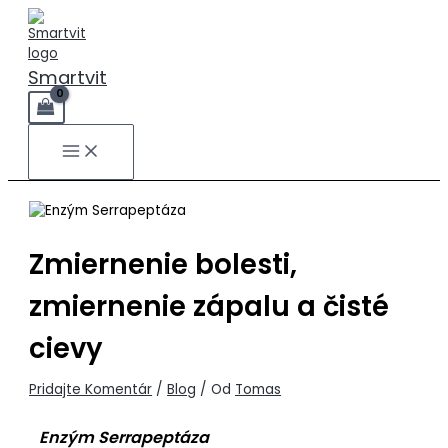
Preskočiť
Napíšte
Name*
E-
Webstránka
na
sem...
mail*
obsah
Smartvit
Zmiernenie bolesti,
zmiernenie zápalu a čisté
cievy
Pridajte Komentár
/
Blog
/ Od
Tomas
Enzým Serrapeptáza