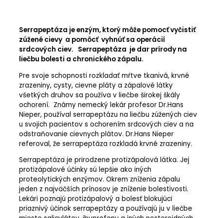
Serrapeptáza je enzým, ktorý môže pomocť vyčistiť
zúžené cievy a pomôcť vyhnúť sa operácií
srdcových ciev. Serrapeptáza je dar prírody na
liečbu bolesti a chronického zápalu.
Pre svoje schopnosti rozkladať mŕtve tkanivá, krvné
zrazeniny, cysty, cievne pláty a zápalové látky
všetkých druhov sa používa v liečbe širokej škály
ochorení. Známy nemecký lekár profesor Dr.Hans
Nieper, používal serrapeptázu na liečbu zúžených ciev
u svojich pacientov s ochorením srdcových ciev a na
odstraňovanie cievnych plátov. Dr.Hans Nieper
referoval, že serrapeptáza rozkladá krvné zrazeniny.
Serrapeptáza je prirodzene protizápalová látka. Jej
protizápalové účinky sú lepšie ako iných
proteolytických enzýmov. Okrem zníženia zápalu
jeden z najväčších prínosov je zníženie bolestivosti.
Lekári poznajú protizápalový a bolesť blokujúci
priaznivý účinok serrapeptázy a používajú ju v liečbe