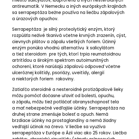
miesto salicylátov, ibuprofenu a iných nesteroidných
antireumatík. V Nemecku a iných európskych krajinách
sa serrapeptáza bežne používa na liečbu zápalových
a úrazových opuchov.
Serrapeptáza je silný proteolytický enzým, ktorý
rozpúšťa neživé tkanivá včetne krvných zrazenín, cýst,
cievnych plátov a zápalu všetkých foriem. Účinný
enzým ponúka vhodnú alternatívu k salicylátom
a tiež steroidom pre tých, ktorí trpia reumatoidnou
artritídou a širokým spektrom autoimunitných
ochorení, ktoré narúšajú zápalovú odpoveď včetne
ulceróznej kolitídy, psoriázy, uveitídy, alergií
a niektorých foriem rakoviny.
Zatiaľčo steroidné a nesteroidné protizápalové lieky
môžu pomôcť dočasne uľaviť od bolesti, opuchu,
a zápalu, môžu tiež potláčať obranyschopnosť tela
a mať nebezpečné vedľajšie účinky. Serrapeptáza na
druhej strane zmenšuje bolesť a opuch. Nemá
brzdiace účinky na prostaglandíny a nemá žiadny
vedľajší účinok na črevo. V liečbe sa využíva
serrapeptáza v Európe a Ázii viac ako 25 rokov. Liečba