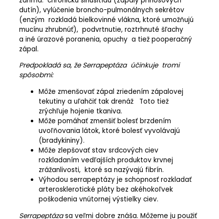
zahŕňa: chronickú sinusitídu (zápaly prínosových
dutín), vylúčenie broncho-pulmonálnych sekrétov
(enzým rozkladá bielkovinné vlákna, ktoré umožňujú
mucínu zhrubnúť), podvrtnutie, roztrhnuté šľachy
a iné úrazové poranenia, opuchy a tiež pooperačný
zápal.
Predpokladá sa, že Serrapeptáza účinkuje tromi
spôsobmi:
Môže zmenšovať zápal zriedením zápalovej
tekutiny a uľahčiť tak drenáž Toto tiež
zrýchľuje hojenie tkaniva.
Môže pomáhať zmenšiť bolesť brzdením
uvoľňovania látok, ktoré bolesť vyvolávajú
(bradykininy).
Môže zlepšovať stav srdcových ciev
rozkladaním vedľajších produktov krvnej
zrážanlivosti, ktoré sa nazývajú fibrín.
Výhodou serrapeptázy je schopnosť rozkladať
arterosklerotické pláty bez akéhokoľvek
poškodenia vnútornej výstielky ciev.
Serrapeptáza
sa veľmi dobre znáša. Môžeme ju použiť