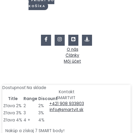
PRIDAŤ DO
KOŠÍKA
O nás
Články
Môj účet
množstvo
Dostupnosť
Na sklade
Kontakt
Profivit
SMARTVIT
Title
Range
Discount
Revit
+421 908 933803
Plus
Zľava 2%
2
2%
info@smartvit.sk
210
Zľava 3%
3
3%
kps
Zľava 4%
4 +
4%
Nakúp a získaj 7 SMART body!