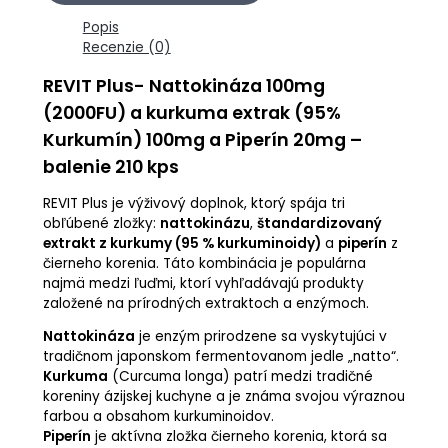
Popis
Recenzie (0)
REVIT Plus- Nattokináza 100mg
(2000FU) a kurkuma extrak (95%
Kurkumín) 100mg a
Piperín 20mg –
balenie 210 kps
REVIT Plus je výživový doplnok, ktorý spája tri
obľúbené zložky:
nattokinázu
,
štandardizovaný
extrakt z kurkumy (95 % kurkuminoidy)
a
piperín
z
čierneho korenia. Táto kombinácia je populárna
najmä medzi ľuďmi, ktorí vyhľadávajú produkty
založené na prírodných extraktoch a enzýmoch.
Nattokináza
je enzým prirodzene sa vyskytujúci v
tradičnom japonskom fermentovanom jedle „natto“.
Kurkuma
(Curcuma longa) patrí medzi tradičné
koreniny ázijskej kuchyne a je známa svojou výraznou
farbou a obsahom kurkuminoidov.
Piperín
je aktívna zložka čierneho korenia, ktorá sa