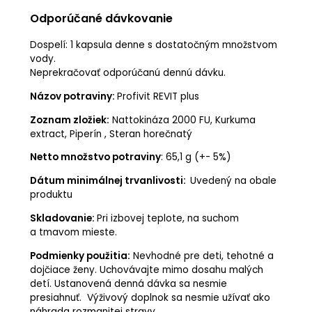
Odporúčané dávkovanie
Dospelí: 1 kapsula denne s dostatočným množstvom
vody.
Neprekračovať odporúčanú dennú dávku.
Názov potraviny:
Profivit REVIT plus
Zoznam zložiek:
Nattokináza 2000 FU, Kurkuma
extract, Piperín , Steran horečnatý
Netto množstvo potraviny
: 65,1 g (+- 5%)
Dátum minimálnej trvanlivosti:
Uvedený na obale
produktu
Skladovanie:
Pri izbovej teplote, na suchom
a tmavom mieste.
Podmienky použitia:
Nevhodné pre deti, tehotné a
dojčiace ženy. Uchovávajte mimo dosahu malých
detí. Ustanovená denná dávka sa nesmie
presiahnuť. Výživový doplnok sa nesmie užívať ako
náhrada rozmanitej stravy