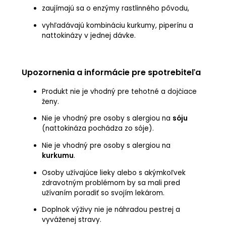
zaujímajú sa o enzýmy rastlinného pôvodu,
vyhľadávajú kombináciu kurkumy, piperínu a
nattokinázy v jednej dávke.
Upozornenia a informácie pre spotrebiteľa
Produkt nie je vhodný pre tehotné a dojčiace
ženy.
Nie je vhodný pre osoby s alergiou na
sóju
(nattokináza pochádza zo sóje).
Nie je vhodný pre osoby s alergiou na
kurkumu
.
Osoby užívajúce lieky alebo s akýmkoľvek
zdravotným problémom by sa mali pred
užívaním poradiť so svojím lekárom.
Doplnok výživy nie je náhradou pestrej a
vyváženej stravy.